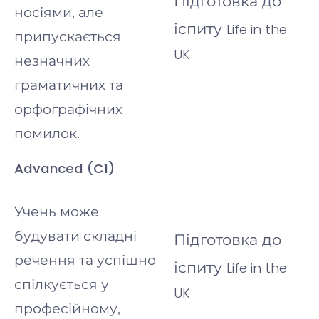
Підготовка
до
носіями, але
іспиту
Life in the
припускається
UK
незначних
граматичних та
орфографічних
помилок.
Advanced (C1)
Учень може
будувати складні
Підготовка до
речення та успішно
іспиту
Life in the
спілкуєть
ся у
UK
про
фесійному,