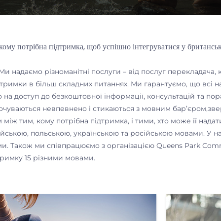
кому потрібна підтримка, щоб успішно інтегруватися у британськ
и надаємо різноманітні послуги – від послуг перекладача, 
тримки в більш складних питаннях.
Ми гарантуємо, що всі н
 на доступ до безкоштовної інформації
, консультацій та пор
очуваються невпевнено і стикаються з мовним бар’єром,
зве
іж тим, кому потрібна підтримка, і тими, хто може її надати
лійською, польською, українською та російською мовами. У 
и. Також ми співпрацюємо з організацією Queens Park Commu
тримку 15 різними мовами.