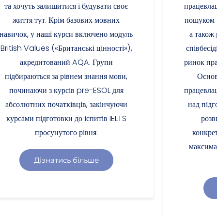
та хочуть залишитися і будувати своє
працевла
життя тут. Крім базових мовних
пошуком р
навичок, у наші курси включено модуль
а також
British Values («Британські цінності»),
співбесід
акредитований AQA. Групи
ринок пра
підбираються за рівнем знання мови,
Основ
починаючи з курсів pre-ESOL для
працевлаш
абсолютних початківців, закінчуючи
над під
курсами підготовки до іспитів IELTS
розв
просунутого рівня.
конкрет
максима
Дізнатись більше