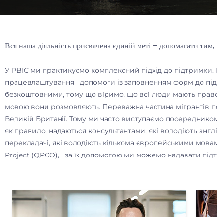
Вся наша діяльність присвячена єдиній меті – допомагати тим, 
У PBIC ми практикуємо комплексний підхід до підтримки. М
працевлаштування і допомоги із заповненням форм до під
безкоштовними, тому що віримо, що всі люди мають право
мовою вони розмовляють.
Переважна частина мігрантів п
Великій Британії. Тому ми часто виступаємо посередником м
як правило, надаються консультантами, які володіють анг
перекладачі, які володіють кількома європейськими мовам
Project (QPCO), і за їх допомогою ми можемо надавати під