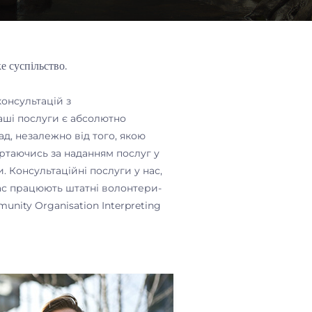
е суспільство.
консультацій з
аші послуги є абсолютно
ад, незалежно від того, якою
ртаючись за наданням послуг у
. Консультаційні послуги у нас,
нас працюють штатні волонтери-
nity Organisation Interpreting