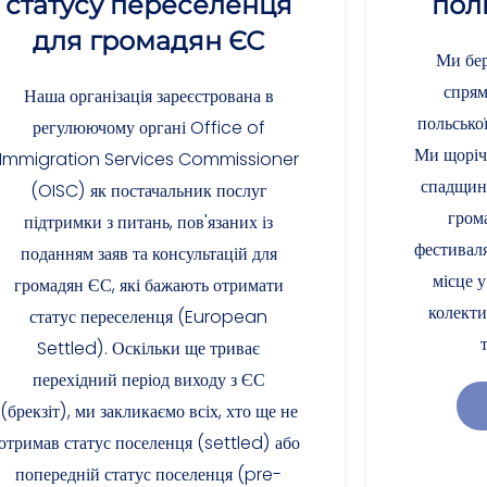
статусу переселенця
пол
для громадян ЄС
Ми бер
спрям
Наша організація зареєстрована в
польської
регулюючому органі Office of
Ми щоріч
Immigration Services Commissioner
спадщин
(OISC) як постачальник послуг
гром
підтримки з питань, пов'язаних із
фестиваля
поданням заяв та консультацій для
місце 
громадян ЄС, які бажають отримати
колекти
статус переселенця (European
Settled). Оскільки ще триває
перехідний період виходу з ЄС
(брекзіт), ми закликаємо всіх, хто ще не
отримав статус поселенця (settled) або
попередній статус поселенця (pre-