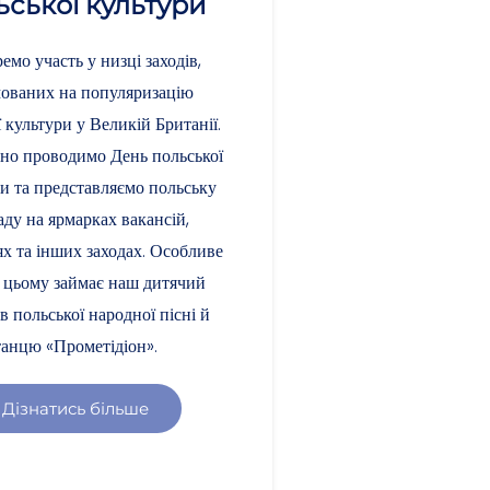
ьської культури
емо участь у низці заходів,
ованих на популяризацію
 культури у Великій Британії.
но проводимо День польської
и та представляємо польську
аду на ярмарках вакансій,
х та інших заходах. Особливе
у цьому займає наш дитячий
в польської народної пісні й
танцю «Прометідіон».
Дізнатись більше