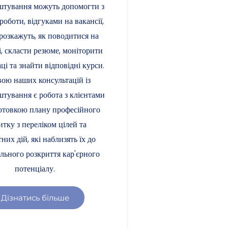
штування можуть допомогти з
оботи, відгуками на вакансії,
 розкажуть, як поводитися на
і, скласти резюме, моніторити
ці та знайти відповідні курси.
ою наших консультацій із
тування є робота з клієнтами
готовкою плану професійного
итку з переліком цілей та
них дій, які наблизять їх до
льного розкриття кар'єрного
потенціалу.
Дізнатись більше