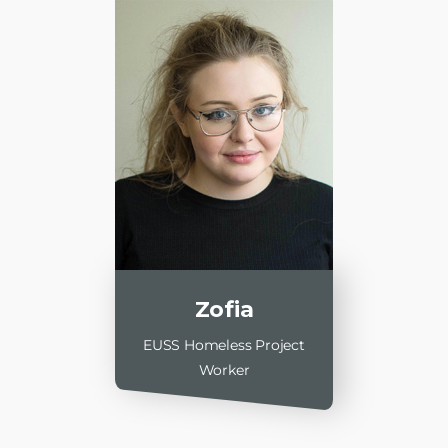
Zofia
EUSS Homeless Project
Worker