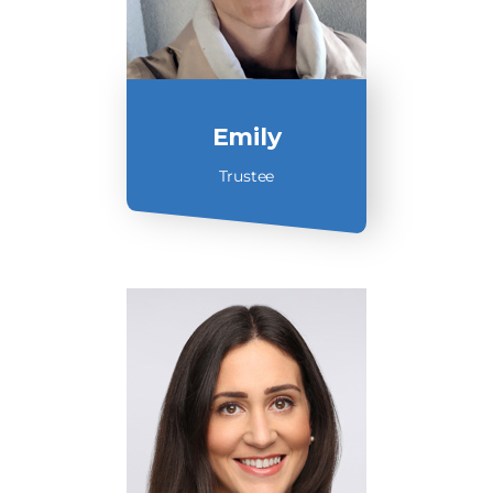
Emily
Trustee