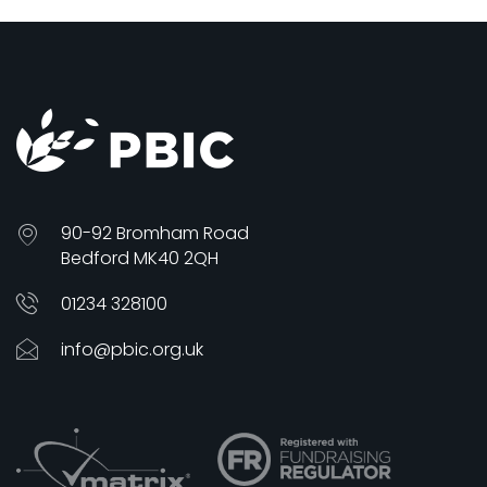
90-92 Bromham Road
Bedford MK40 2QH
01234 328100
info@pbic.org.uk