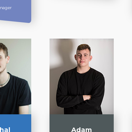
nager
hal
Adam