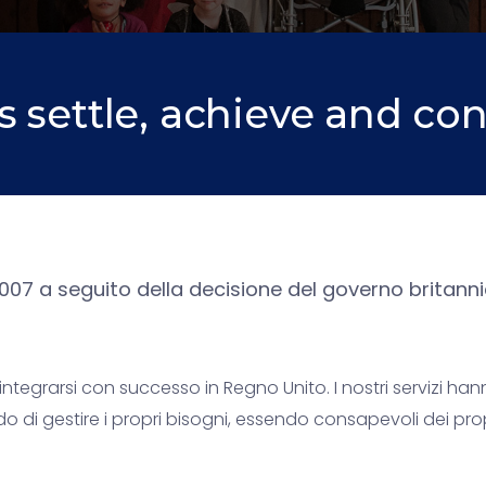
 settle, achieve and con
07 a seguito della decisione del governo britannic
egrarsi con successo in Regno Unito. I nostri servizi hanno
di gestire i propri bisogni, essendo consapevoli dei propri