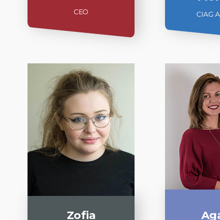
CEO
CIAG A
Zofia
Ag