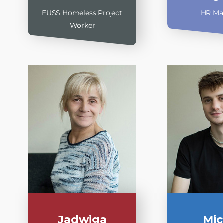
EUSS Homeless Project
HR Ma
Worker
Jadwiga
Mic