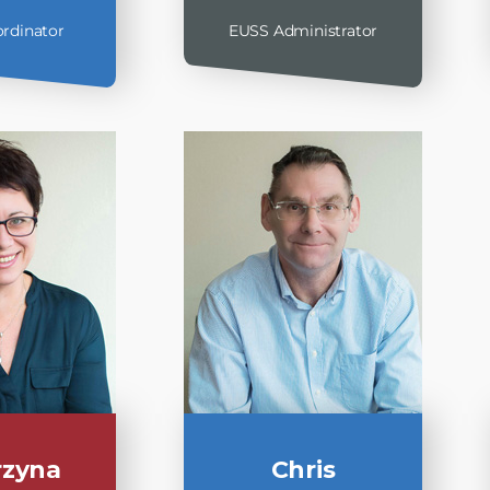
rdinator
EUSS Administrator
rzyna
Chris