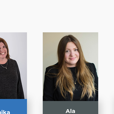
Ala
ika