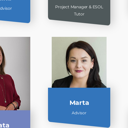
Project Manager & ESOL
dvisor
Tutor
Marta
Advisor
ata