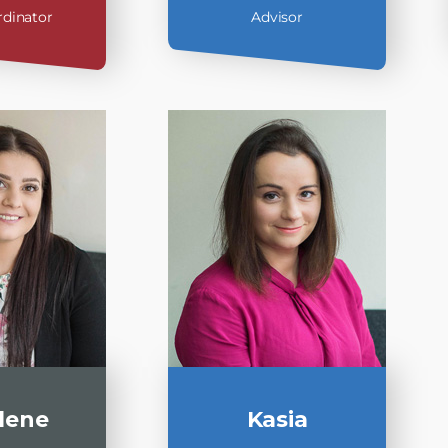
rdinator
Advisor
lene
Kasia